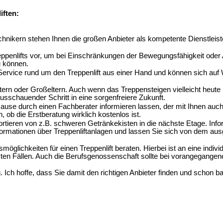
iften:
nikern stehen Ihnen die großen Anbieter als kompetente Dienstleiste
reppenlifts vor, um bei Einschränkungen der Bewegungsfähigkeit oder
u können.
ervice rund um den Treppenlift aus einer Hand und können sich auf W
tern oder Großeltern. Auch wenn das Treppensteigen vielleicht heute 
ausschauender Schritt in eine sorgenfreiere Zukunft.
use durch einen Fachberater informieren lassen, der mit Ihnen auch ei
ob die Erstberatung wirklich kostenlos ist.
rtieren von z.B. schweren Getränkekisten in die nächste Etage. Infor
formationen über Treppenliftanlagen und lassen Sie sich von dem aus
öglichkeiten für einen Treppenlift beraten. Hierbei ist an eine indiv
en Fällen. Auch die Berufsgenossenschaft sollte bei vorangegangene
 Ich hoffe, dass Sie damit den richtigen Anbieter finden und schon b