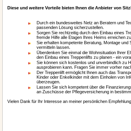
Diese und weitere Vorteile bieten Ihnen die Anbieter von Sitzl
Durch ein bundesweites Netz an Beratern und Tech
passenden Lösung sicherzustellen.
Sorgen Sie rechtzeitig durch den Einbau eines T
fremde Hilfe alle Etagen Ihres Heims erreichen z
Sie erhalten kompetente Beratung, Montage und S
vermitteln lassen.
Überdenken Sie einmal die Wohnsituation Ihrer El
den Einbau eines Treppenlifts zu planen - ein vor
Sie können sich kostenlos und unverbindlich zu Ha
ausprobieren kann. Fragen Sie immer vorher nach, 
Der Treppenlift ermöglicht Ihnen auch das Transpo
Kinder oder Enkelkinder mit dem Einholen von In
überzeugen.
Lassen Sie sich kompetent über die Finanzierungsm
an Zuschüsse der Pflegeversicherung in bestimmt
Vielen Dank für Ihr Interesse an meiner persönlichen Empfehlung.