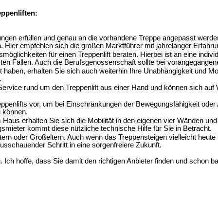
eppenliften:
gen erfüllen und genau an die vorhandene Treppe angepasst werden. 
. Hier empfehlen sich die großen Marktführer mit jahrelanger Erfahru
öglichkeiten für einen Treppenlift beraten. Hierbei ist an eine indiv
en Fällen. Auch die Berufsgenossenschaft sollte bei vorangegangene
iert haben, erhalten Sie sich auch weiterhin Ihre Unabhängigkeit und 
.
ervice rund um den Treppenlift aus einer Hand und können sich auf W
reppenlifts vor, um bei Einschränkungen der Bewegungsfähigkeit oder
u können.
m Haus erhalten Sie sich die Mobilität in den eigenen vier Wänden un
ieter kommt diese nützliche technische Hilfe für Sie in Betracht.
tern oder Großeltern. Auch wenn das Treppensteigen vielleicht heute 
ausschauender Schritt in eine sorgenfreiere Zukunft.
 Ich hoffe, dass Sie damit den richtigen Anbieter finden und schon ba