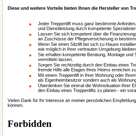
Diese und weitere Vorteile bieten Ihnen die Hersteller von Tr
Jeder Treppenlift muss ganz bestimmte Anforderun
und Dienstleistung durch kompetente Spezialisten
Lassen Sie sich kompetent über die Finanzierungsm
an Zuschüsse der Pflegeversicherung in bestimmt
Wenn Sie einen Sitzlift bei sich zu Hause install
wie möglich in Ihrer vertrauten Umgebung bleiben
Sie erhalten kompetente Beratung, Montage und S
vermitteln lassen.
Sorgen Sie rechtzeitig durch den Einbau eines T
fremde Hilfe alle Etagen Ihres Heims erreichen z
Mit einem Treppenlift in Ihrer Wohnung oder Ihre
als Eigenheimbesitzer sondern auch als Wohnungsm
Überdenken Sie einmal die Wohnsituation Ihrer El
den Einbau eines Treppenlifts zu planen - ein vor
Vielen Dank für Ihr Interesse an meiner persönlichen Empfehlung.
können.